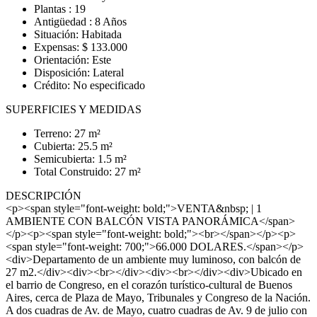
Plantas : 19
Antigüedad : 8 Años
Situación: Habitada
Expensas: $ 133.000
Orientación: Este
Disposición: Lateral
Crédito: No especificado
SUPERFICIES Y MEDIDAS
Terreno: 27 m²
Cubierta: 25.5 m²
Semicubierta: 1.5 m²
Total Construido: 27 m²
DESCRIPCIÓN
<p><span style="font-weight: bold;">VENTA&nbsp; | 1
AMBIENTE CON BALCÓN VISTA PANORÁMICA</span>
</p><p><span style="font-weight: bold;"><br></span></p><p>
<span style="font-weight: 700;">66.000 DOLARES.</span></p>
<div>Departamento de un ambiente muy luminoso, con balcón de
27 m2.</div><div><br></div><div><br></div><div>Ubicado en
el barrio de Congreso, en el corazón turístico-cultural de Buenos
Aires, cerca de Plaza de Mayo, Tribunales y Congreso de la Nación.
A dos cuadras de Av. de Mayo, cuatro cuadras de Av. 9 de julio con