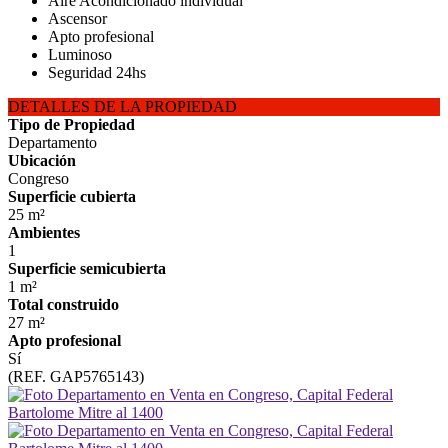
Aire Acondicionado individual
Ascensor
Apto profesional
Luminoso
Seguridad 24hs
DETALLES DE LA PROPIEDAD
Tipo de Propiedad
Departamento
Ubicación
Congreso
Superficie cubierta
25 m²
Ambientes
1
Superficie semicubierta
1 m²
Total construido
27 m²
Apto profesional
Sí
(REF. GAP5765143)