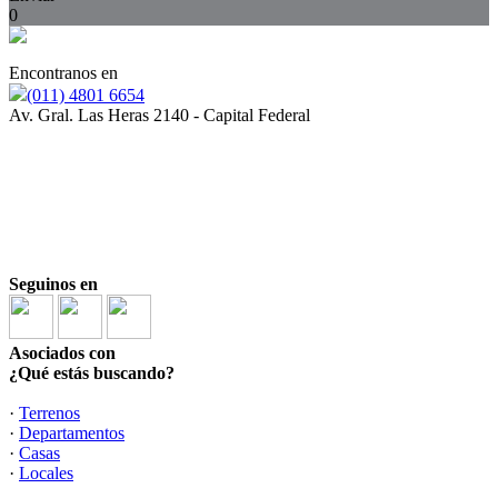
0
Encontranos en
(011) 4801 6654
Av. Gral. Las Heras 2140 - Capital Federal
"Para los casos de alquiler de vivienda, el monto máximo de
comisión que se le puede requerir a los propietarios será el
equivalente al cuatro con quince centésimos por ciento (4,15%)
del valor total del respectivo contrato. Se encuentra prohibido
cobrar a los inquilinos que sean personas físicas comisiones
inmobiliarias y gastos de gestoría de informes."
Seguinos en
Asociados con
¿Qué estás buscando?
·
Terrenos
·
Departamentos
·
Casas
·
Locales