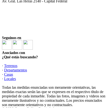
Av. Gral. Las Heras 2140 - Capital Federal
"Para los casos de alquiler de vivienda, el monto máximo de
comisión que se le puede requerir a los propietarios será el
equivalente al cuatro con quince centésimos por ciento (4,15%)
del valor total del respectivo contrato. Se encuentra prohibido
cobrar a los inquilinos que sean personas físicas comisiones
inmobiliarias y gastos de gestoría de informes."
Seguinos en
Asociados con
¿Qué estás buscando?
·
Terrenos
·
Departamentos
·
Casas
·
Locales
Todas las medidas enunciadas son meramente orientativas, las
medidas exactas serán las que se expresen en el respectivo título de
propiedad de cada inmueble. Todas las fotos, imagenes y videos son
meramente ilustrativos y no contractuales. Los precios enunciados
son meramente orientativos y no contractuales.